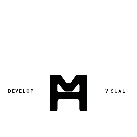
D
E
V
E
L
O
P
V
I
S
U
A
L