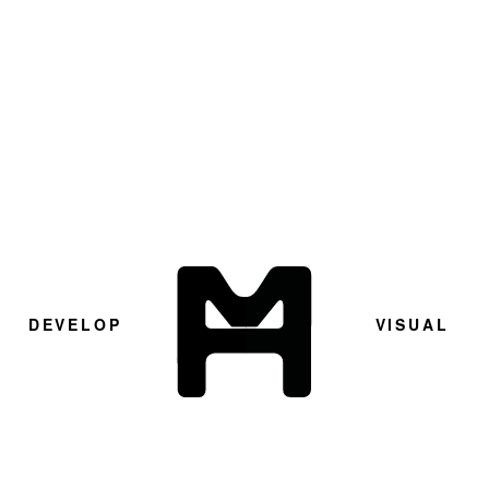
D
E
V
E
L
O
P
V
I
S
U
A
L